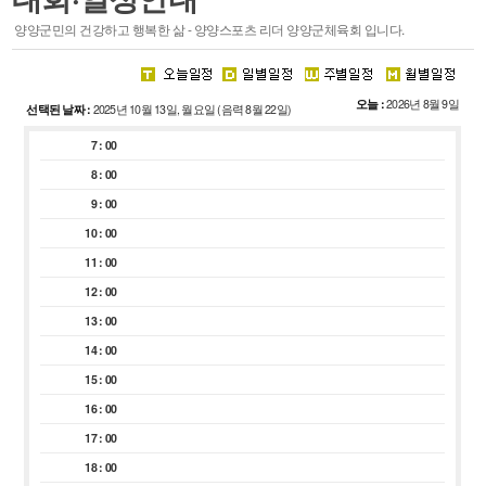
스포츠 마케팅
양양군민의 건강하고 행복한 삶 - 양양스포츠 리더 양양군체육회 입니다.
·
주요기능
·
시설안내
오늘 :
2026년 8월 9일
선택된 날짜 :
2025년 10월 13일, 월요일 (음력 8월 22일)
회원종목단체
참여마당
7 : 00
종목단체
생활프로그램
8 : 00
클럽등록 및 동호인 등록
서핑특화프로그램
9 : 00
레저스포츠 체험 프로그램
10 : 00
접수조회
11 : 00
자유게시판
12 : 00
관련사이트
13 : 00
14 : 00
15 : 00
16 : 00
경영공시
알림마당
17 : 00
18 : 00