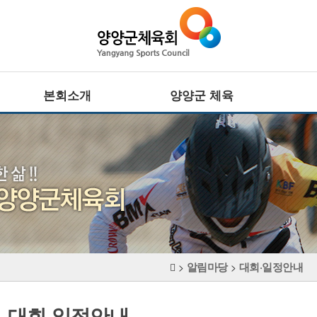
본회소개
양양군 체육
회장인사말
전문체육
설립목적 · 연혁
·
주요기능
사업추진방향
·
대회정보
CI
생활체육
조직기구표
·
임원현황
주요기능
·
직원현황
대회정보
체육시설
알림마당
대회·일정안내
장애인체육
>
>
찾아오시는길
·
주요기능
·
대회정보
대회·일정안내