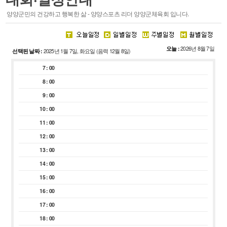
스포츠 마케팅
양양군민의 건강하고 행복한 삶 - 양양스포츠 리더 양양군체육회 입니다.
·
주요기능
·
시설안내
오늘 :
2026년 8월 7일
선택된 날짜 :
2025년 1월 7일, 화요일 (음력 12월 8일)
회원종목단체
참여마당
7 : 00
종목단체
생활프로그램
8 : 00
클럽등록 및 동호인 등록
서핑특화프로그램
9 : 00
레저스포츠 체험 프로그램
10 : 00
접수조회
11 : 00
자유게시판
12 : 00
관련사이트
13 : 00
14 : 00
15 : 00
16 : 00
경영공시
알림마당
17 : 00
18 : 00