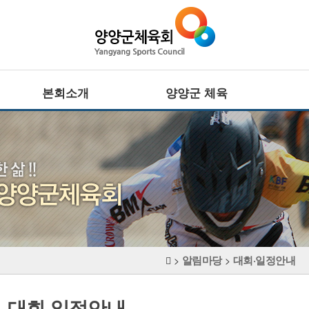
본회소개
양양군 체육
회장인사말
전문체육
설립목적 · 연혁
·
주요기능
사업추진방향
·
대회정보
CI
생활체육
조직기구표
·
임원현황
주요기능
·
직원현황
대회정보
체육시설
알림마당
대회·일정안내
장애인체육
>
>
찾아오시는길
·
주요기능
·
대회정보
대회·일정안내