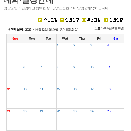
스포츠 마케팅
양양군민의 건강하고 행복한 삶 - 양양스포츠 리더 양양군체육회 입니다.
·
주요기능
·
시설안내
오늘 :
2026년 8월 10일
선택된 날짜 :
2025년 10월 12일, 일요일 (음력 8월 21일)
회원종목단체
참여마당
Sun
Mon
Tue
Wed
Thu
Fri
Sat
.
.
.
1
2
3
4
종목단체
생활프로그램
클럽등록 및 동호인 등록
서핑특화프로그램
레저스포츠 체험 프로그램
5
6
7
8
9
10
11
접수조회
자유게시판
관련사이트
12
13
14
15
16
17
18
19
20
21
22
23
24
25
경영공시
알림마당