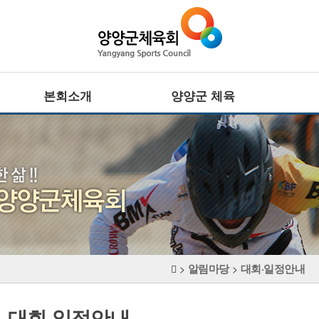
본회소개
양양군 체육
회장인사말
전문체육
설립목적 · 연혁
·
주요기능
사업추진방향
·
대회정보
CI
생활체육
조직기구표
·
임원현황
주요기능
·
직원현황
대회정보
체육시설
알림마당
대회·일정안내
장애인체육
>
>
찾아오시는길
·
주요기능
·
대회정보
대회·일정안내